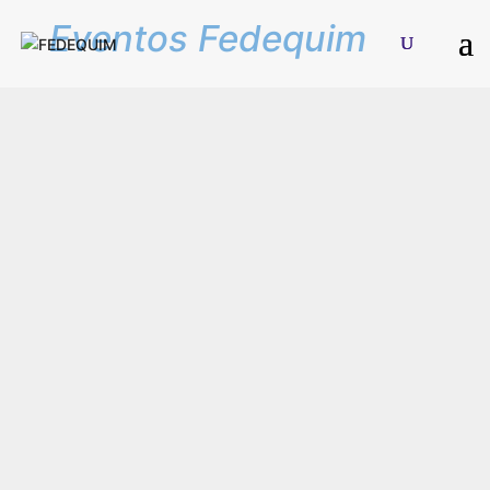
Eventos Fedequim
Más noticias . . .
Welcome 2030: Tecnologías Químicas para un
Futuro Sostenible
Por Prensa
En Noticias, Tecnología
Welcome to 2030: Tecnologías químicas para un futuro
sostenible, es un
[…]
Fedequim presente en la II Expoferia y Rueda de Negocios
Empaques y Envases
Por Prensa
En Noticias, Pymi
La Expoferia y Rueda de Negocios Empaques y Envases