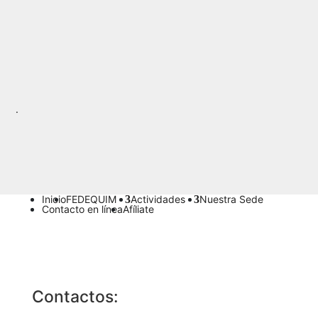
atienden las necesidades y propuestas de los...
« Entradas más antiguas
.
Inicio
FEDEQUIM
Actividades
Nuestra Sede
Contacto en línea
Afíliate
Contactos: