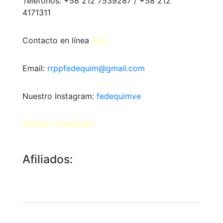
Teléfonos: +58 212 7539287 / +58 212
4171311
Contacto en línea
aquí
Email:
rrppfedequim@gmail.com
Nuestro Instagram:
fedequimve
Afíliate a Fedequím
Afiliados: