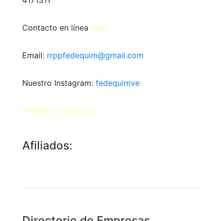
4171311
Contacto en línea
aquí
Email:
rrppfedequim@gmail.com
Nuestro Instagram:
fedequimve
Afíliate a Fedequím
Afiliados:
Directorio de Empresas